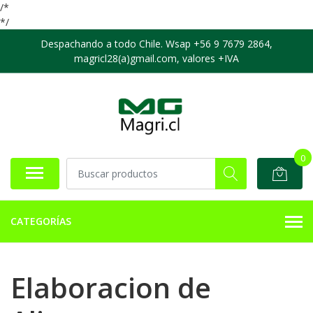
/*
*/
Despachando a todo Chile. Wsap +56 9 7679 2864,
magricl28(a)gmail.com, valores +IVA
0
CATEGORÍAS
Elaboracion de