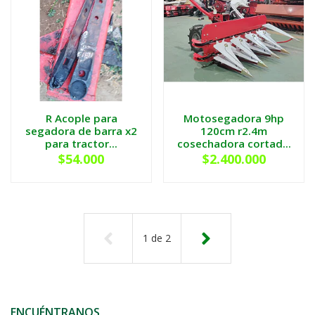
R Acople para
Motosegadora 9hp
segadora de barra x2
120cm r2.4m
para tractor...
cosechadora cortad...
$54.000
$2.400.000
1
de
2
ENCUÉNTRANOS