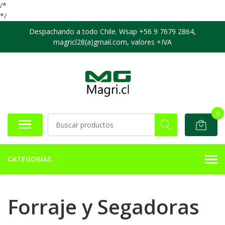
/*
*/
Despachando a todo Chile. Wsap +56 9 7679 2864,
magricl28(a)gmail.com, valores +IVA
0
CATEGORÍAS
Forraje y Segadoras