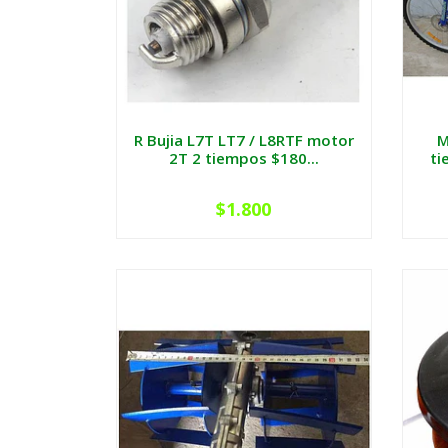
R Bujia L7T LT7 / L8RTF motor
M
2T 2 tiempos $180...
ti
$1.800