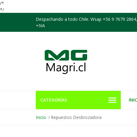
/*
*/
Despachando a todo Chile. Wsap +56 9 7679 2864,
+IVA
CATEGORÍAS
INI
Inicio
Repuestos Desbrozadora