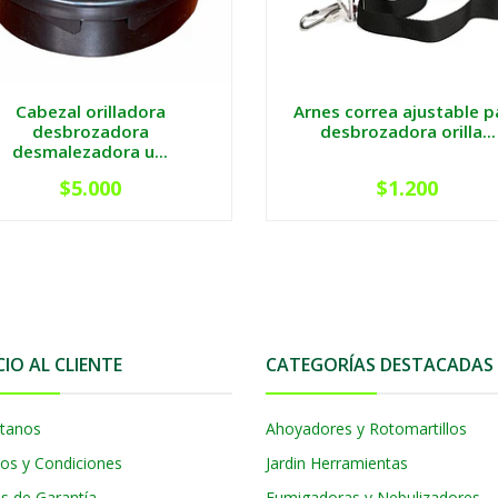
Cabezal orilladora
Arnes correa ajustable p
desbrozadora
desbrozadora orilla...
desmalezadora u...
$5.000
$1.200
CIO AL CLIENTE
CATEGORÍAS DESTACADAS
tanos
Ahoyadores y Rotomartillos
os y Condiciones
Jardin Herramientas
as de Garantía
Fumigadoras y Nebulizadores