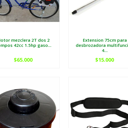
otor mezclera 2T dos 2
Extension 75cm para
empos 42cc 1.5hp gaso...
desbrozadora multifunc
4...
$65.000
$15.000