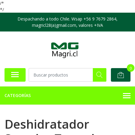
/*
*/
Despachando a todo Chile. Wsap +56 9 7679 2864,
magricl28(a)gmail.com, valores +IVA
0
CATEGORÍAS
Deshidratador