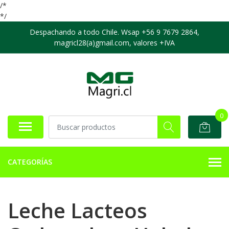
/*
*/
Despachando a todo Chile. Wsap +56 9 7679 2864,
magricl28(a)gmail.com, valores +IVA
0
CATEGORÍAS
Leche Lacteos