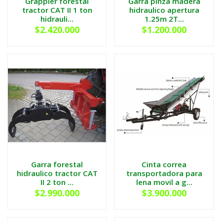
Grappler forestal
Garra pinza madera
tractor CAT II 1 ton
hidraulico apertura
hidrauli...
1.25m 2T...
$2.420.000
$1.200.000
Garra forestal
Cinta correa
hidraulico tractor CAT
transportadora para
II 2 ton ...
lena movil a g...
$2.990.000
$3.900.000