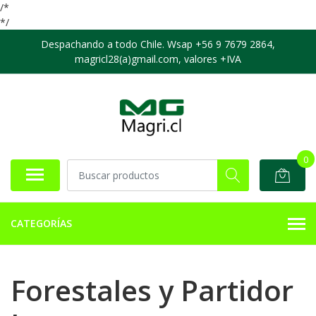
/*
*/
Despachando a todo Chile. Wsap +56 9 7679 2864,
magricl28(a)gmail.com, valores +IVA
0
CATEGORÍAS
Forestales y Partidor