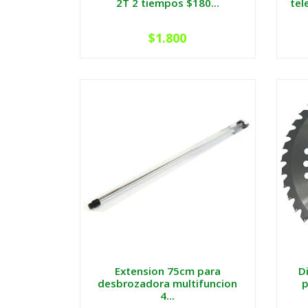
2T 2 tiempos $180...
tel
$1.800
Extension 75cm para
D
desbrozadora multifuncion
p
4...