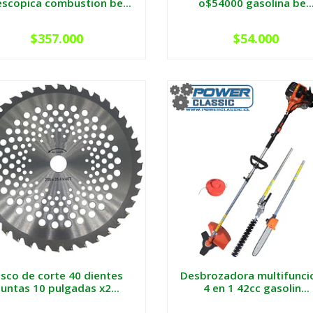
escopica combustion be...
o$54000 gasolina be..
$357.000
$54.000
isco de corte 40 dientes
Desbrozadora multifunci
untas 10 pulgadas x2...
4 en 1 42cc gasolin...