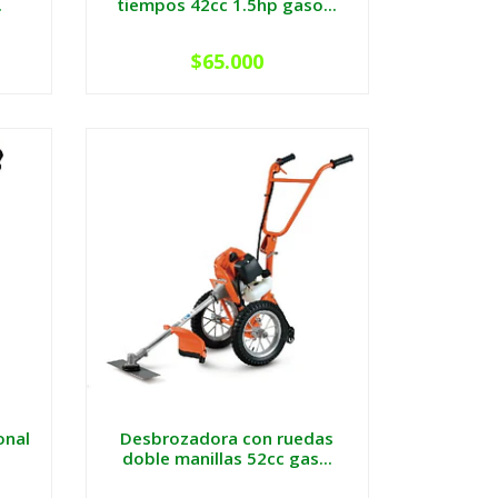
.
tiempos 42cc 1.5hp gaso...
$65.000
onal
Desbrozadora con ruedas
doble manillas 52cc gas...