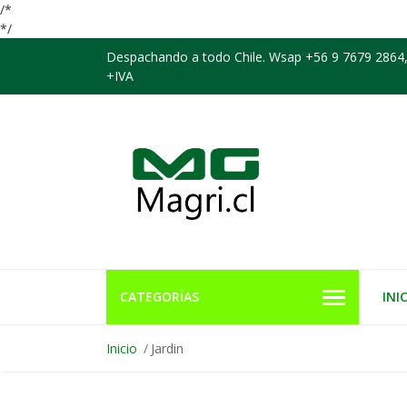
/*
*/
Despachando a todo Chile. Wsap +56 9 7679 2864,
+IVA
CATEGORÍAS
INI
Inicio
Jardin