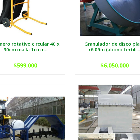
nero rotativo circular 40 x
Granulador de disco pl
90cm malla 1cm r...
r6.05m (abono fertili..
$599.000
$6.050.000