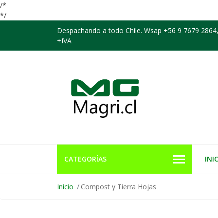
/*
*/
Despachando a todo Chile. Wsap +56 9 7679 2864,
+IVA
CATEGORÍAS
INI
Inicio
Compost y Tierra Hojas