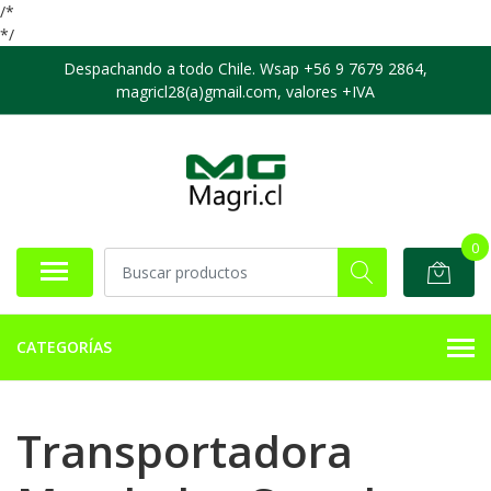
/*
*/
Despachando a todo Chile. Wsap +56 9 7679 2864,
magricl28(a)gmail.com, valores +IVA
0
CATEGORÍAS
Transportadora