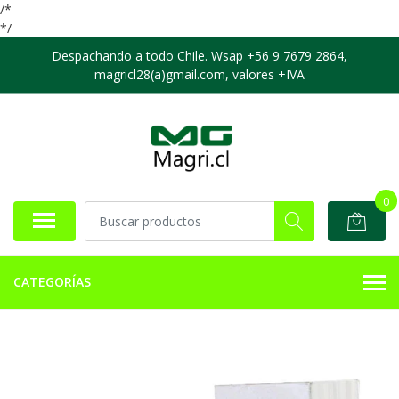
/*
*/
Despachando a todo Chile. Wsap +56 9 7679 2864,
magricl28(a)gmail.com, valores +IVA
0
CATEGORÍAS