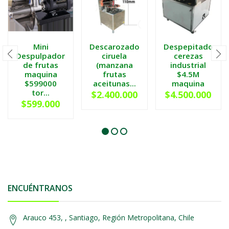
Mini
Descarozadora
Despepitadora
Despulpadora
ciruela
cerezas
de frutas
(manzana
industrial
maquina
frutas
$4.5M
$599000
aceitunas...
maquina
tor...
$2.400.000
$4.500.000
$599.000
ENCUÉNTRANOS
Arauco 453, , Santiago, Región Metropolitana, Chile