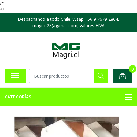
/*
*/
Despachando a todo Chile. Wsap +56 9 7679 2864,
magricl28(a)gmail.com, valores +IVA
0
CATEGORÍAS