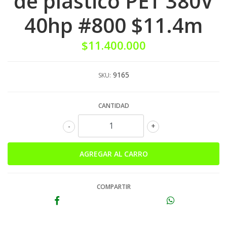
de plastico PET 380V
40hp #800 $11.4m
$11.400.000
9165
SKU:
CANTIDAD
-
+
COMPARTIR